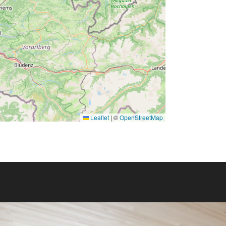
Leaflet
|
©
OpenStreetMap