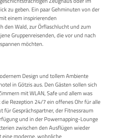
 geschichtsträchtigen Zeughaus oder im
ick zu geben. Ein paar Gehminuten von der
mit einem inspirierenden
h den Wald, zur Örflaschlucht und zum
 jene Gruppenreisenden, die vor und nach
tspannen möchten.
modernem Design und tollem Ambiente
el in Götzis aus. Den Gästen sollen sich
Zimmern mit WLAN, Safe und allem was
 die Rezeption 24/7 ein offenes Ohr für alle
kt für Gesprächspartner, der Fitnessraum
erfügung und in der Powernapping-Lounge
tterien zwischen den Ausflügen wieder
t eine moderne, wohnliche