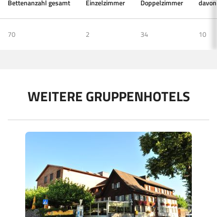
Bettenanzahl gesamt
Einzelzimmer
Doppelzimmer
davon
70
2
34
10
WEITERE GRUPPENHOTELS