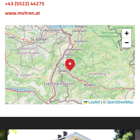
+43 (5522) 44275
www.mohren.at
+
−
Leaflet
|
©
OpenStreetMap