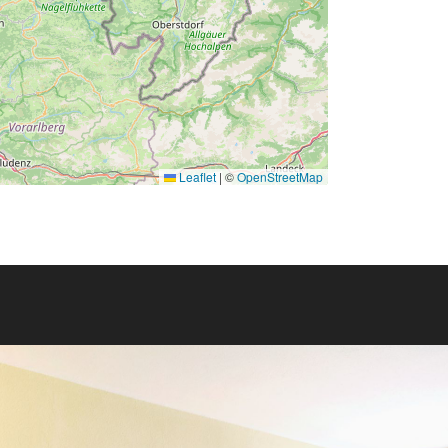
Leaflet
|
©
OpenStreetMap