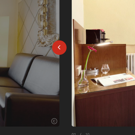
01
/
10